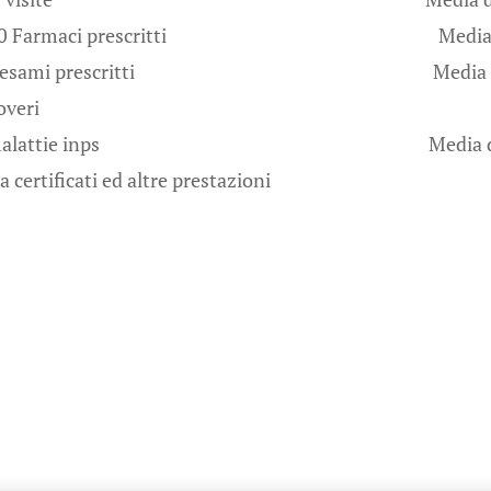
000 Farmaci prescritti Media di 86 fa
00 esami prescritti Media di 29 es
overi
 malattie inps Media di 3 malatt
tra certificati ed altre prestazioni