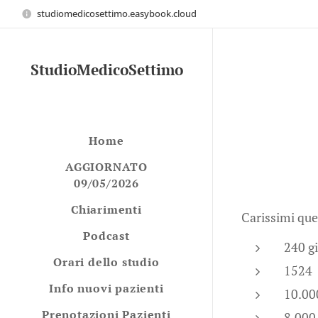
studiomedicosettimo.easybook.cloud
StudioMedicoSettimo
Home
AGGIORNATO
09/05/2026
Chiarimenti
Carissimi ques
Podcast
240 gi
Orari dello studio
1524
Info nuovi pazienti
10.
Prenotazioni Pazienti
8.0